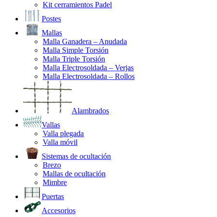
Kit cerramientos Padel
Postes
Mallas
Malla Ganadera – Anudada
Malla Simple Torsión
Malla Triple Torsión
Malla Electrosoldada – Verjas
Malla Electrosoldada – Rollos
Alambrados
Vallas
Valla plegada
Valla móvil
Sistemas de ocultación
Brezo
Mallas de ocultación
Mimbre
Puertas
Accesorios