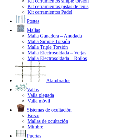
Kit cerramientos simple torsión
Kit cerramientos pistas de tenis
Kit cerramientos Padel
Postes
Mallas
Malla Ganadera – Anudada
Malla Simple Torsión
Malla Triple Torsión
Malla Electrosoldada – Verjas
Malla Electrosoldada – Rollos
Alambrados
Vallas
Valla plegada
Valla móvil
Sistemas de ocultación
Brezo
Mallas de ocultación
Mimbre
Puertas