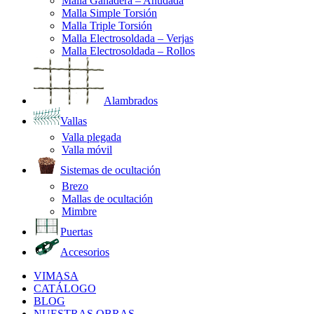
Malla Ganadera – Anudada
Malla Simple Torsión
Malla Triple Torsión
Malla Electrosoldada – Verjas
Malla Electrosoldada – Rollos
Alambrados
Vallas
Valla plegada
Valla móvil
Sistemas de ocultación
Brezo
Mallas de ocultación
Mimbre
Puertas
Accesorios
VIMASA
CATÁLOGO
BLOG
NUESTRAS OBRAS