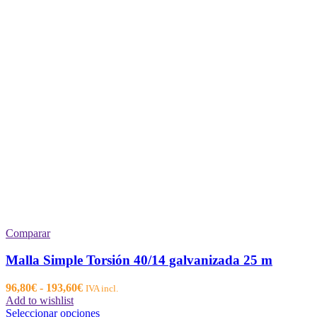
Comparar
Malla Simple Torsión 40/14 galvanizada 25 m
Rango
96,80
€
-
193,60
€
IVA incl.
de
Add to wishlist
precios:
Este
Seleccionar opciones