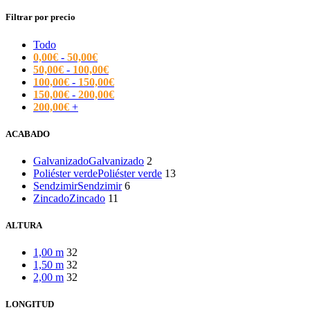
Filtrar por precio
Todo
0,00
€
-
50,00
€
50,00
€
-
100,00
€
100,00
€
-
150,00
€
150,00
€
-
200,00
€
200,00
€
+
ACABADO
Galvanizado
Galvanizado
2
Poliéster verde
Poliéster verde
13
Sendzimir
Sendzimir
6
Zincado
Zincado
11
ALTURA
1,00 m
32
1,50 m
32
2,00 m
32
LONGITUD