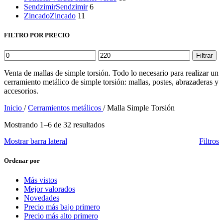
Sendzimir
Sendzimir
6
Zincado
Zincado
11
FILTRO POR PRECIO
Precio
Precio
Filtrar
mínimo
máximo
Venta de mallas de simple torsión. Todo lo necesario para realizar un
cerramiento metálico de simple torsión: mallas, postes, abrazaderas y
accesorios.
Inicio
/
Cerramientos metálicos
/
Malla Simple Torsión
Mostrando 1–6 de 32 resultados
Mostrar barra lateral
Filtros
Ordenar por
Más vistos
Mejor valorados
Novedades
Precio más bajo primero
Precio más alto primero