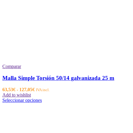
Comparar
Malla Simple Torsión 50/14 galvanizada 25 m
Rango
63,53
€
-
127,05
€
IVA incl.
de
Add to wishlist
precios:
Este
Seleccionar opciones
desde
producto
63,53€
tiene
hasta
múltiples
127,05€
variantes.
Las
opciones