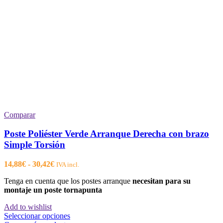
Comparar
Poste Poliéster Verde Arranque Derecha con brazo
Simple Torsión
Rango
14,88
€
-
30,42
€
IVA incl.
de
Tenga en cuenta que los postes arranque
necesitan para su
precios:
montaje un poste tornapunta
desde
14,88€
Add to wishlist
hasta
Este
Seleccionar opciones
30,42€