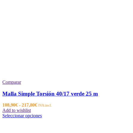
Comparar
Malla Simple Torsión 40/17 verde 25 m
Rango
108,90
€
-
217,80
€
IVA incl.
de
Add to wishlist
precios:
Este
Seleccionar opciones
desde
producto
108,90€
tiene
hasta
múltiples