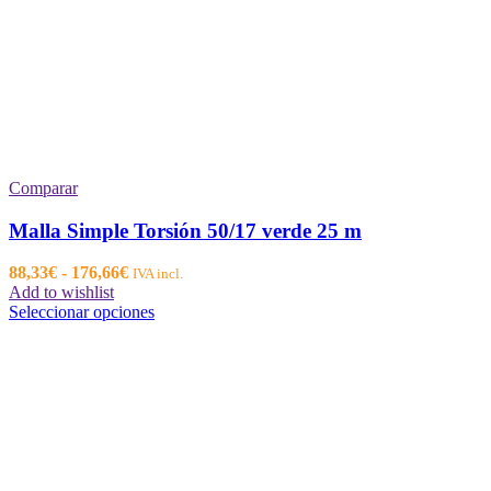
Comparar
Malla Simple Torsión 50/17 verde 25 m
Rango
88,33
€
-
176,66
€
IVA incl.
de
Add to wishlist
precios:
Este
Seleccionar opciones
desde
producto
88,33€
tiene
hasta
múltiples
176,66€
variantes.
Las
opciones
se
pueden
elegir