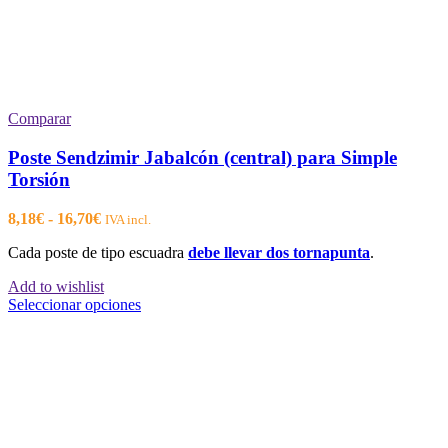
Comparar
Poste Sendzimir Jabalcón (central) para Simple
Torsión
Rango
8,18
€
-
16,70
€
IVA incl.
de
Cada poste de tipo escuadra
debe llevar dos tornapunta
.
precios:
desde
Add to wishlist
8,18€
Este
Seleccionar opciones
hasta
producto
16,70€
tiene
múltiples
variantes.
Las
opciones
se
pueden