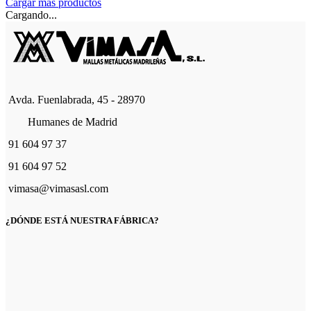
producto
Cargar más productos
tiene
Cargando...
múltiples
variantes.
Las
opciones
se
pueden
Avda. Fuenlabrada, 45 - 28970
elegir
en
Humanes de Madrid
la
página
91 604 97 37
de
producto
91 604 97 52
vimasa@vimasasl.com
¿DÓNDE ESTÁ NUESTRA FÁBRICA?