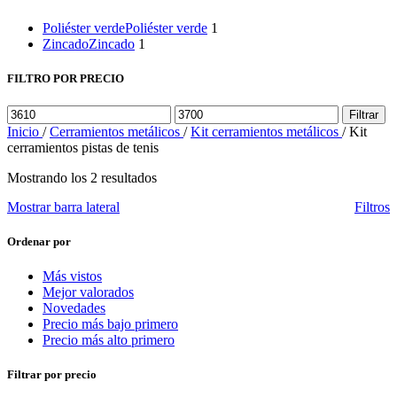
Poliéster verde
Poliéster verde
1
Zincado
Zincado
1
FILTRO POR PRECIO
Precio
Precio
Filtrar
mínimo
máximo
Inicio
/
Cerramientos metálicos
/
Kit cerramientos metálicos
/
Kit
cerramientos pistas de tenis
Mostrando los 2 resultados
Mostrar barra lateral
Filtros
Ordenar por
Más vistos
Mejor valorados
Novedades
Precio más bajo primero
Precio más alto primero
Filtrar por precio