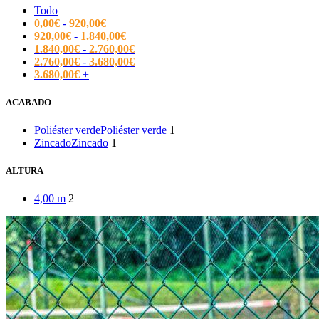
Todo
0,00
€
-
920,00
€
920,00
€
-
1.840,00
€
1.840,00
€
-
2.760,00
€
2.760,00
€
-
3.680,00
€
3.680,00
€
+
ACABADO
Poliéster verde
Poliéster verde
1
Zincado
Zincado
1
ALTURA
4,00 m
2