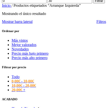
Precio
Precio
Filtrar
mínimo
máximo
Inicio
/
Productos etiquetados “Arranque Izquierda”
Mostrando el único resultado
Mostrar barra lateral
Filtros
Ordenar por
Más vistos
Mejor valorados
Novedades
Precio más bajo primero
Precio más alto primero
Filtrar por precio
Todo
0,00
€
-
10,00
€
10,00
€
-
20,00
€
20,00
€
+
ACABADO