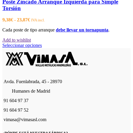
Poste Zincado Arranque Izquierda para Simple
Torsión
Rango
9,38
€
-
23,87
€
IVA incl.
de
Cada poste de tipo arranque
debe llevar un tornapunta
.
precios:
desde
Add to wishlist
9,38€
Este
Seleccionar opciones
hasta
producto
23,87€
tiene
múltiples
variantes.
Las
opciones
Avda. Fuenlabrada, 45 - 28970
se
pueden
Humanes de Madrid
elegir
en
91 604 97 37
la
página
91 604 97 52
de
vimasa@vimasasl.com
producto