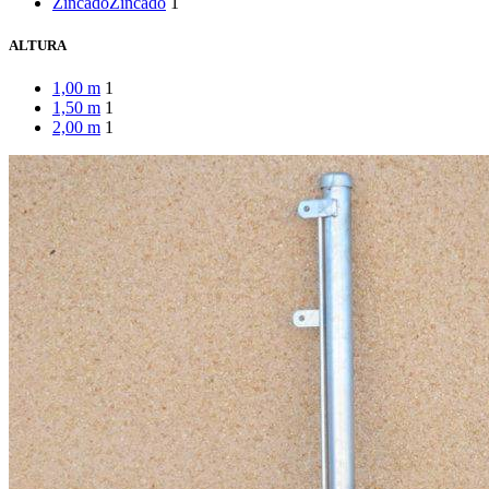
Zincado
Zincado
1
ALTURA
1,00 m
1
1,50 m
1
2,00 m
1