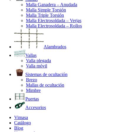
Malla Ganadera – Anudada
Malla Simple Torsión
Malla Triple Torsión
Malla Electrosoldada – Verjas
Malla Electrosoldada – Rollos
Alambrados
Vallas
Valla plegada
Valla móvil
Sistemas de ocultación
Brezo
Mallas de ocultación
Mimbre
Puertas
Accesorios
Vimasa
Catálogo
Blog