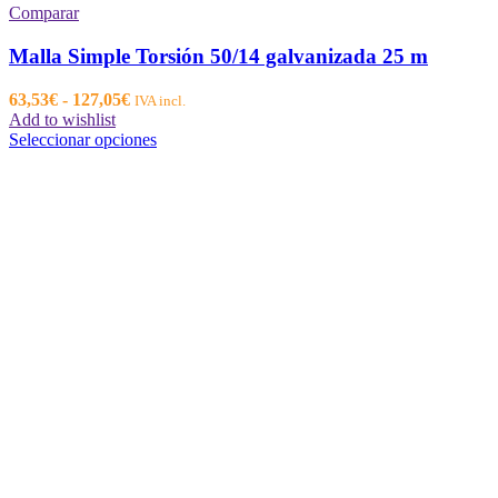
Comparar
Malla Simple Torsión 50/14 galvanizada 25 m
Rango
63,53
€
-
127,05
€
IVA incl.
de
Add to wishlist
precios:
Este
Seleccionar opciones
desde
producto
63,53€
tiene
hasta
múltiples
127,05€
variantes.
Las
opciones
se
pueden
elegir
en
la
página
de
producto