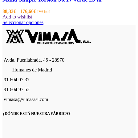
Rango
88,33
€
-
176,66
€
IVA incl.
de
Add to wishlist
precios:
Este
Seleccionar opciones
desde
producto
88,33€
tiene
hasta
múltiples
176,66€
variantes.
Las
opciones
Avda. Fuenlabrada, 45 - 28970
se
pueden
Humanes de Madrid
elegir
en
91 604 97 37
la
página
91 604 97 52
de
vimasa@vimasasl.com
producto
¿DÓNDE ESTÁ NUESTRA FÁBRICA?