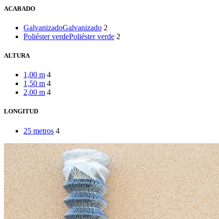
ACABADO
Galvanizado
Galvanizado
2
Poliéster verde
Poliéster verde
2
ALTURA
1,00 m
4
1,50 m
4
2,00 m
4
LONGITUD
25 metros
4