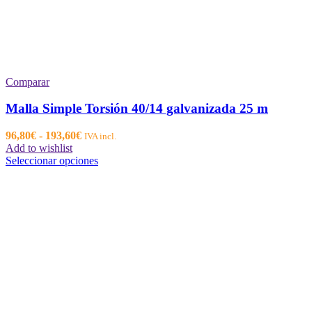
Comparar
Malla Simple Torsión 40/14 galvanizada 25 m
Rango
96,80
€
-
193,60
€
IVA incl.
de
Add to wishlist
precios:
Este
Seleccionar opciones
desde
producto
96,80€
tiene
hasta
múltiples
193,60€
variantes.
Las
opciones
se
pueden
elegir
en
la
página