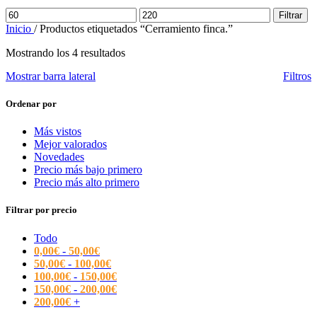
Precio
Precio
Filtrar
mínimo
máximo
Inicio
/
Productos etiquetados “Cerramiento finca.”
Mostrando los 4 resultados
Mostrar barra lateral
Filtros
Ordenar por
Más vistos
Mejor valorados
Novedades
Precio más bajo primero
Precio más alto primero
Filtrar por precio
Todo
0,00
€
-
50,00
€
50,00
€
-
100,00
€
100,00
€
-
150,00
€
150,00
€
-
200,00
€
200,00
€
+