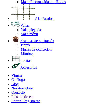
Malla Electrosoldada – Rollos
Alambrados
Vallas
Valla plegada
Valla móvil
Sistemas de ocultación
Brezo
Mallas de ocultación
Mimbre
Puertas
Accesorios
Vimasa
Catálogo
Blog
Nuestras obras
Contacto
Lista de deseos
Entrar / Registrarse