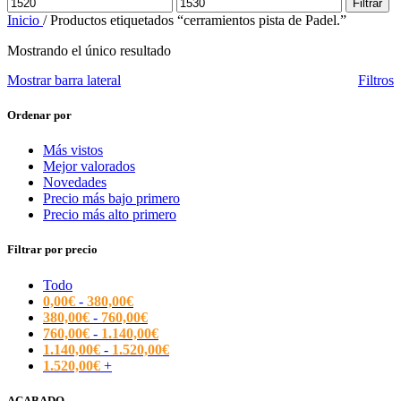
Precio
Precio
Filtrar
mínimo
máximo
Inicio
/
Productos etiquetados “cerramientos pista de Padel.”
Mostrando el único resultado
Mostrar barra lateral
Filtros
Ordenar por
Más vistos
Mejor valorados
Novedades
Precio más bajo primero
Precio más alto primero
Filtrar por precio
Todo
0,00
€
-
380,00
€
380,00
€
-
760,00
€
760,00
€
-
1.140,00
€
1.140,00
€
-
1.520,00
€
1.520,00
€
+
ACABADO