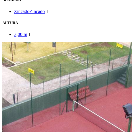
Zincado
Zincado
1
ALTURA
3,00 m
1