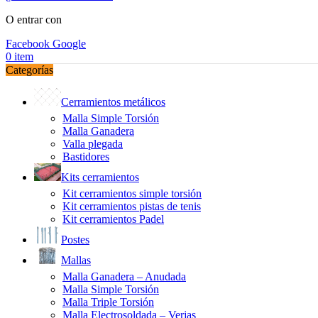
O entrar con
Facebook
Google
0
item
Categorías
Cerramientos metálicos
Malla Simple Torsión
Malla Ganadera
Valla plegada
Bastidores
Kits cerramientos
Kit cerramientos simple torsión
Kit cerramientos pistas de tenis
Kit cerramientos Padel
Postes
Mallas
Malla Ganadera – Anudada
Malla Simple Torsión
Malla Triple Torsión
Malla Electrosoldada – Verjas