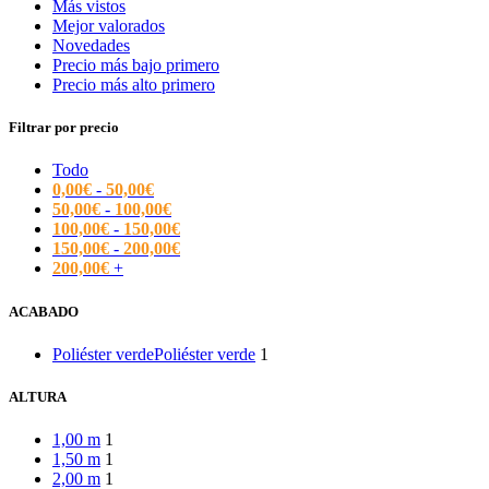
Más vistos
Mejor valorados
Novedades
Precio más bajo primero
Precio más alto primero
Filtrar por precio
Todo
0,00
€
-
50,00
€
50,00
€
-
100,00
€
100,00
€
-
150,00
€
150,00
€
-
200,00
€
200,00
€
+
ACABADO
Poliéster verde
Poliéster verde
1
ALTURA
1,00 m
1
1,50 m
1
2,00 m
1