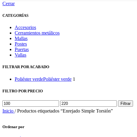
Cerrar
CATEGORÍAS
Accesorios
Cerramientos metálicos
Mallas
Postes
Puertas
Vallas
FILTRAR POR ACABADO
Poliéster verde
Poliéster verde
1
FILTRO POR PRECIO
Precio
Precio
Filtrar
mínimo
máximo
Inicio
/
Productos etiquetados “Enrejado Simple Torsión”
Ordenar por