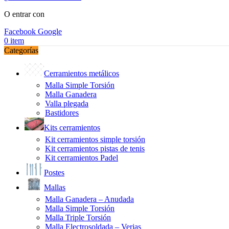
O entrar con
Facebook
Google
0
item
Categorías
Cerramientos metálicos
Malla Simple Torsión
Malla Ganadera
Valla plegada
Bastidores
Kits cerramientos
Kit cerramientos simple torsión
Kit cerramientos pistas de tenis
Kit cerramientos Padel
Postes
Mallas
Malla Ganadera – Anudada
Malla Simple Torsión
Malla Triple Torsión
Malla Electrosoldada – Verjas