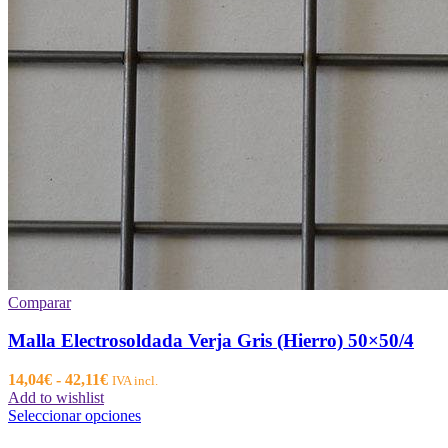
Comparar
Malla Electrosoldada Verja Gris (Hierro) 50×50/4
Rango
14,04
€
-
42,11
€
IVA incl.
de
Add to wishlist
precios:
Este
Seleccionar opciones
desde
producto