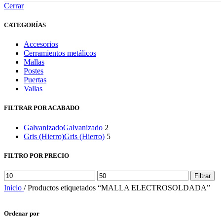
Cerrar
CATEGORÍAS
Accesorios
Cerramientos metálicos
Mallas
Postes
Puertas
Vallas
FILTRAR POR ACABADO
Galvanizado
Galvanizado
2
Gris (Hierro)
Gris (Hierro)
5
FILTRO POR PRECIO
Precio
Precio
Filtrar
mínimo
máximo
Inicio
/
Productos etiquetados “MALLA ELECTROSOLDADA”
Ordenar por