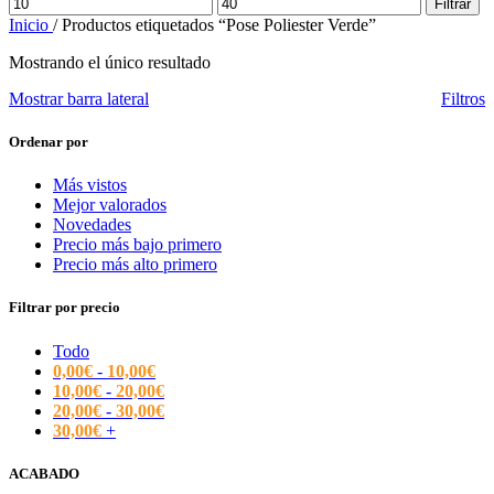
Precio
Precio
Filtrar
mínimo
máximo
Inicio
/
Productos etiquetados “Pose Poliester Verde”
Mostrando el único resultado
Mostrar barra lateral
Filtros
Ordenar por
Más vistos
Mejor valorados
Novedades
Precio más bajo primero
Precio más alto primero
Filtrar por precio
Todo
0,00
€
-
10,00
€
10,00
€
-
20,00
€
20,00
€
-
30,00
€
30,00
€
+
ACABADO