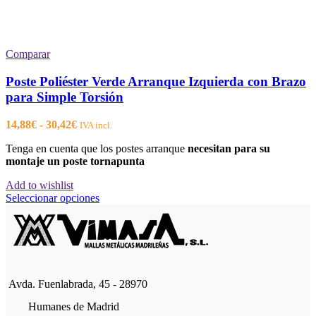
Comparar
Poste Poliéster Verde Arranque Izquierda con Brazo
para Simple Torsión
Rango
14,88
€
-
30,42
€
IVA incl.
de
Tenga en cuenta que los postes arranque
necesitan para su
precios:
montaje un poste tornapunta
desde
14,88€
Add to wishlist
hasta
Este
Seleccionar opciones
30,42€
producto
tiene
múltiples
variantes.
Las
opciones
Avda. Fuenlabrada, 45 - 28970
se
pueden
Humanes de Madrid
elegir