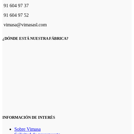
en
91 604 97 37
la
página
91 604 97 52
de
vimasa@vimasasl.com
producto
¿DÓNDE ESTÁ NUESTRA FÁBRICA?
INFORMACIÓN DE INTERÉS
Sobre Vimasa