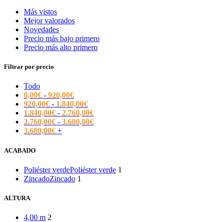
Más vistos
Mejor valorados
Novedades
Precio más bajo primero
Precio más alto primero
Filtrar por precio
Todo
0,00
€
-
920,00
€
920,00
€
-
1.840,00
€
1.840,00
€
-
2.760,00
€
2.760,00
€
-
3.680,00
€
3.680,00
€
+
ACABADO
Poliéster verde
Poliéster verde
1
Zincado
Zincado
1
ALTURA
4,00 m
2