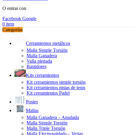
O entrar con
Facebook
Google
0
item
Categorías
Cerramientos metálicos
Malla Simple Torsión
Malla Ganadera
Valla plegada
Bastidores
Kits cerramientos
Kit cerramientos simple torsión
Kit cerramientos pistas de tenis
Kit cerramientos Padel
Postes
Mallas
Malla Ganadera – Anudada
Malla Simple Torsión
Malla Triple Torsión
Malla Electrosoldada – Verjas