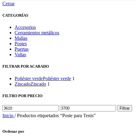
Cerrar
CATEGORÍAS
Accesorios
Cerramientos metálicos
Mallas
Postes
Puertas
Vallas
FILTRAR POR ACABADO
Poliéster verde
Poliéster verde
1
Zincado
Zincado
1
FILTRO POR PRECIO
Precio
Precio
Filtrar
mínimo
máximo
Inicio
/
Productos etiquetados “Poste para Tenis”
Ordenar por