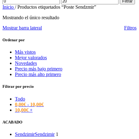
Precio
Precio
Filtrar
mínimo
máximo
Inicio
/
Productos etiquetados “Poste Sendzmir”
Mostrando el único resultado
Mostrar barra lateral
Filtros
Ordenar por
Más vistos
Mejor valorados
Novedades
Precio más bajo primero
Precio más alto primero
Filtrar por precio
Todo
0,00
€
-
10,00
€
10,00
€
+
ACABADO
Sendzimir
Sendzimir
1