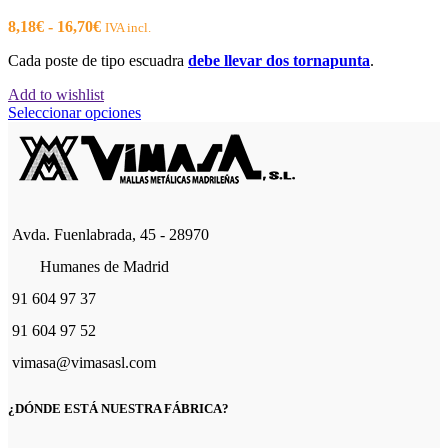
Rango
8,18
€
-
16,70
€
IVA incl.
de
Cada poste de tipo escuadra
debe llevar dos tornapunta
.
precios:
desde
Add to wishlist
8,18€
Este
Seleccionar opciones
hasta
producto
16,70€
tiene
múltiples
variantes.
Las
opciones
Avda. Fuenlabrada, 45 - 28970
se
pueden
Humanes de Madrid
elegir
en
91 604 97 37
la
página
91 604 97 52
de
vimasa@vimasasl.com
producto
¿DÓNDE ESTÁ NUESTRA FÁBRICA?