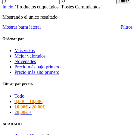
Precio
Precio
Filtrar
mínimo
máximo
Inicio
/
Productos etiquetados “Postes Cerramientos”
Mostrando el único resultado
Mostrar barra lateral
Filtros
Ordenar por
Más vistos
Mejor valorados
Novedades
Precio más bajo primero
Precio más alto primero
Filtrar por precio
Todo
0,00
€
-
10,00
€
10,00
€
-
20,00
€
20,00
€
+
ACABADO