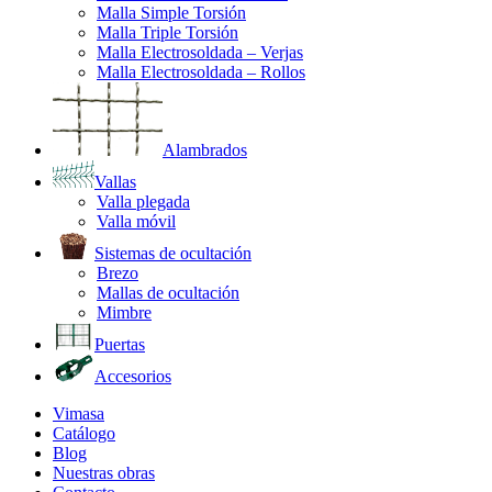
Malla Simple Torsión
Malla Triple Torsión
Malla Electrosoldada – Verjas
Malla Electrosoldada – Rollos
Alambrados
Vallas
Valla plegada
Valla móvil
Sistemas de ocultación
Brezo
Mallas de ocultación
Mimbre
Puertas
Accesorios
Vimasa
Catálogo
Blog
Nuestras obras