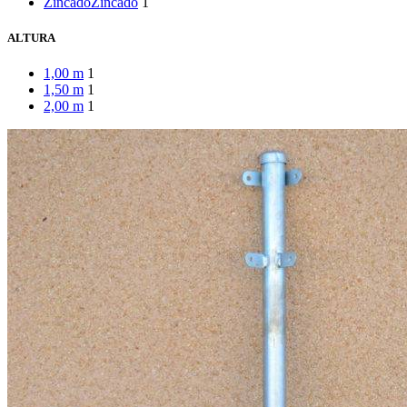
Zincado
Zincado
1
ALTURA
1,00 m
1
1,50 m
1
2,00 m
1