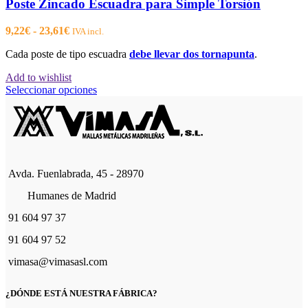
Poste Zincado Escuadra para Simple Torsión
Rango
9,22
€
-
23,61
€
IVA incl.
de
Cada poste de tipo escuadra
debe llevar dos tornapunta
.
precios:
desde
Add to wishlist
9,22€
Este
Seleccionar opciones
hasta
producto
23,61€
tiene
múltiples
variantes.
Las
opciones
Avda. Fuenlabrada, 45 - 28970
se
pueden
Humanes de Madrid
elegir
en
91 604 97 37
la
página
91 604 97 52
de
vimasa@vimasasl.com
producto
¿DÓNDE ESTÁ NUESTRA FÁBRICA?