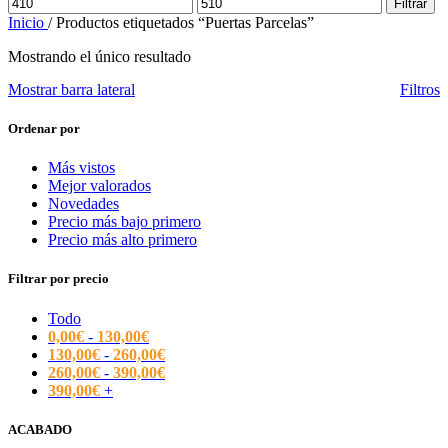
Precio
Precio
Filtrar
mínimo
máximo
Inicio
/
Productos etiquetados “Puertas Parcelas”
Mostrando el único resultado
Mostrar barra lateral
Filtros
Ordenar por
Más vistos
Mejor valorados
Novedades
Precio más bajo primero
Precio más alto primero
Filtrar por precio
Todo
0,00
€
-
130,00
€
130,00
€
-
260,00
€
260,00
€
-
390,00
€
390,00
€
+
ACABADO