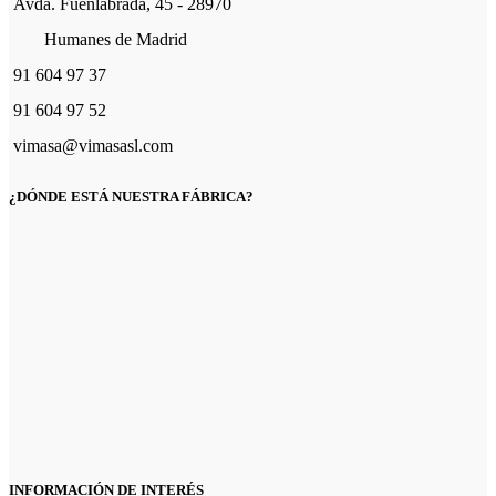
Avda. Fuenlabrada, 45 - 28970
se
pueden
Humanes de Madrid
elegir
en
91 604 97 37
la
página
91 604 97 52
de
vimasa@vimasasl.com
producto
¿DÓNDE ESTÁ NUESTRA FÁBRICA?
INFORMACIÓN DE INTERÉS