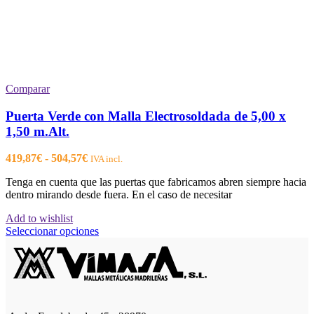
Comparar
Puerta Verde con Malla Electrosoldada de 5,00 x
1,50 m.Alt.
Rango
419,87
€
-
504,57
€
IVA incl.
de
Tenga en cuenta que las puertas que fabricamos abren siempre hacia
precios:
dentro mirando desde fuera. En el caso de necesitar
desde
419,87€
Add to wishlist
hasta
Este
Seleccionar opciones
504,57€
producto
tiene
múltiples
variantes.
Las
opciones