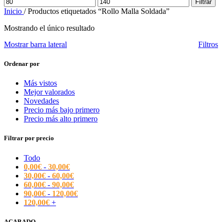
Precio
Precio
Filtrar
mínimo
máximo
Inicio
/
Productos etiquetados “Rollo Malla Soldada”
Mostrando el único resultado
Mostrar barra lateral
Filtros
Ordenar por
Más vistos
Mejor valorados
Novedades
Precio más bajo primero
Precio más alto primero
Filtrar por precio
Todo
0,00
€
-
30,00
€
30,00
€
-
60,00
€
60,00
€
-
90,00
€
90,00
€
-
120,00
€
120,00
€
+
ACABADO