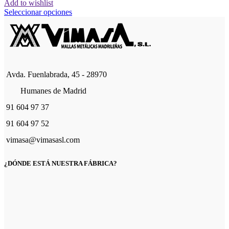
de
Add to wishlist
precios:
Este
Seleccionar opciones
desde
producto
84,70€
tiene
hasta
múltiples
133,10€
variantes.
Las
opciones
Avda. Fuenlabrada, 45 - 28970
se
pueden
Humanes de Madrid
elegir
en
91 604 97 37
la
página
91 604 97 52
de
vimasa@vimasasl.com
producto
¿DÓNDE ESTÁ NUESTRA FÁBRICA?