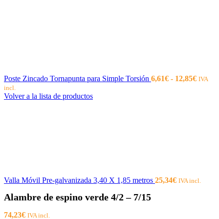
Rango
Poste Zincado Tornapunta para Simple Torsión
6,61
€
-
12,85
€
IVA
de
incl.
precios
Volver a la lista de productos
desde
6,61€
hasta
12,85€
Valla Móvil Pre-galvanizada 3,40 X 1,85 metros
25,34
€
IVA incl.
Alambre de espino verde 4/2 – 7/15
74,23
€
IVA incl.