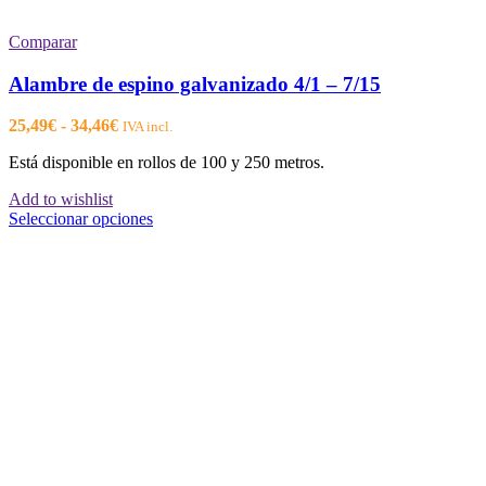
Comparar
Alambre de espino galvanizado 4/1 – 7/15
Rango
25,49
€
-
34,46
€
IVA incl.
de
Está disponible en rollos de 100 y 250 metros.
precios:
desde
Add to wishlist
25,49€
Este
Seleccionar opciones
hasta
producto
34,46€
tiene
múltiples
variantes.
Las
opciones
se
pueden
elegir
en
la
página
de