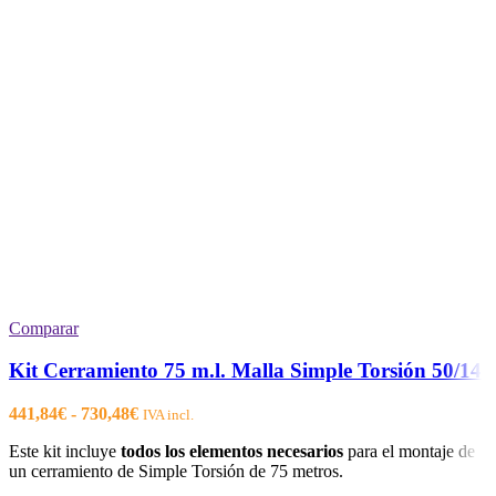
Comparar
Kit Cerramiento 75 m.l. Malla Simple Torsión 50/14
Rango
441,84
€
-
730,48
€
IVA incl.
de
Este kit incluye
todos los elementos necesarios
para el montaje de
precios:
un cerramiento de Simple Torsión de 75 metros.
desde
441,84€