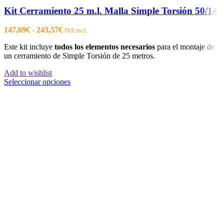
Kit Cerramiento 25 m.l. Malla Simple Torsión 50/14
Rango
147,69
€
-
243,57
€
IVA incl.
de
Este kit incluye
todos los elementos necesarios
para el montaje de
precios:
un cerramiento de Simple Torsión de 25 metros.
desde
147,69€
Add to wishlist
hasta
Este
Seleccionar opciones
243,57€
producto
tiene
múltiples
variantes.
Las
opciones
se
pueden
elegir
en
la
página
de
producto