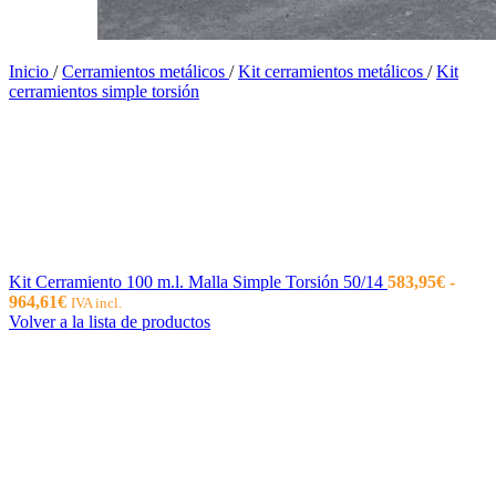
Inicio
/
Cerramientos metálicos
/
Kit cerramientos metálicos
/
Kit
cerramientos simple torsión
Kit Cerramiento 100 m.l. Malla Simple Torsión 50/14
583,95
€
-
Rango
964,61
€
IVA incl.
de
Volver a la lista de productos
precios:
desde
583,95€
hasta
964,61€