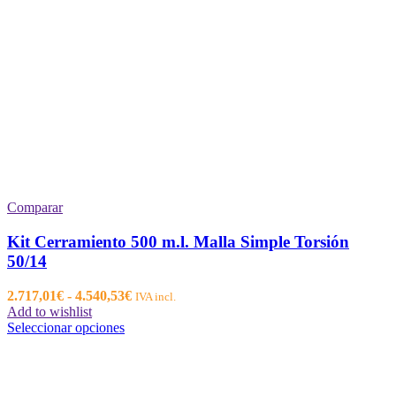
Comparar
Kit Cerramiento 500 m.l. Malla Simple Torsión
50/14
Rango
2.717,01
€
-
4.540,53
€
IVA incl.
de
Add to wishlist
Este
precios:
Seleccionar opciones
producto
desde
tiene
2.717,01€
múltiples
hasta
variantes.
4.540,53€