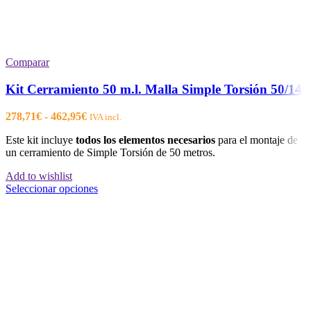
Comparar
Kit Cerramiento 50 m.l. Malla Simple Torsión 50/14
Rango
278,71
€
-
462,95
€
IVA incl.
de
Este kit incluye
todos los elementos necesarios
para el montaje de
precios:
un cerramiento de Simple Torsión de 50 metros.
desde
278,71€
Add to wishlist
hasta
Este
Seleccionar opciones
462,95€
producto
tiene
múltiples
variantes.
Las
opciones
se
pueden
elegir