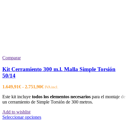
Comparar
Kit Cerramiento 300 m.l. Malla Simple Torsión
50/14
Rango
1.649,91
€
-
2.751,90
€
IVA incl.
de
Este kit incluye
todos los elementos necesarios
para el montaje de
precios:
un cerramiento de Simple Torsión de 300 metros.
desde
1.649,91€
Add to wishlist
hasta
Este
Seleccionar opciones
2.751,90€
producto
tiene