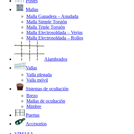
Postes
Mallas
Malla Ganadera – Anudada
Malla Simple Torsión
Malla Triple Torsión
Malla Electrosoldada – Verjas
Malla Electrosoldada – Rollos
Alambrados
Vallas
Valla plegada
Valla móvil
Sistemas de ocultación
Brezo
Mallas de ocultación
Mimbre
Puertas
Accesorios
VIMASA