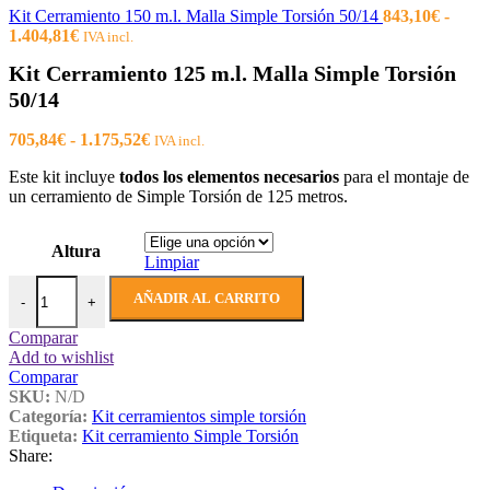
Kit Cerramiento 150 m.l. Malla Simple Torsión 50/14
843,10
€
-
Rango
1.404,81
€
IVA incl.
de
Kit Cerramiento 125 m.l. Malla Simple Torsión
precios:
desde
50/14
843,10€
hasta
Rango
705,84
€
-
1.175,52
€
IVA incl.
1.404,81€
de
Este kit incluye
todos los elementos necesarios
para el montaje de
precios:
un cerramiento de Simple Torsión de 125 metros.
desde
705,84€
hasta
Altura
1.175,52€
Limpiar
Kit Cerramiento 125 m.l. Malla Simple Torsión 50/14 cantidad
AÑADIR AL CARRITO
-
+
Comparar
Add to wishlist
Comparar
SKU:
N/D
Categoría:
Kit cerramientos simple torsión
Etiqueta:
Kit cerramiento Simple Torsión
Share: