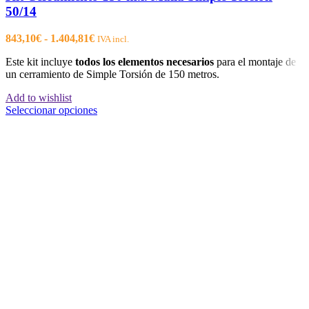
50/14
Rango
843,10
€
-
1.404,81
€
IVA incl.
de
Este kit incluye
todos los elementos necesarios
para el montaje de
precios:
un cerramiento de Simple Torsión de 150 metros.
desde
843,10€
Add to wishlist
hasta
Este
Seleccionar opciones
1.404,81€
producto
tiene
múltiples
variantes.
Las
opciones
se
pueden
elegir
en
la
página
de
producto