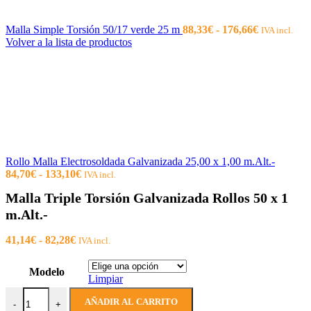
Rango
Malla Simple Torsión 50/17 verde 25 m
88,33
€
-
176,66
€
IVA incl.
de
Volver a la lista de productos
precios:
desde
88,33€
hasta
176,66€
Rollo Malla Electrosoldada Galvanizada 25,00 x 1,00 m.Alt.-
Rango
84,70
€
-
133,10
€
IVA incl.
de
Malla Triple Torsión Galvanizada Rollos 50 x 1
precios:
desde
m.Alt.-
84,70€
hasta
Rango
41,14
€
-
82,28
€
IVA incl.
133,10€
de
precios:
Modelo
desde
Limpiar
41,14€
Malla Triple Torsión Galvanizada Rollos 50 x 1 m.Alt.- cantidad
hasta
AÑADIR AL CARRITO
-
+