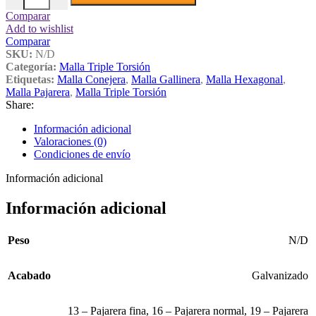
82,28€
Comparar
Add to wishlist
Comparar
SKU:
N/D
Categoría:
Malla Triple Torsión
Etiquetas:
Malla Conejera
,
Malla Gallinera
,
Malla Hexagonal
,
Malla Pajarera
,
Malla Triple Torsión
Share:
Información adicional
Valoraciones (0)
Condiciones de envío
Información adicional
Información adicional
Peso
N/D
Acabado
Galvanizado
13 – Pajarera fina
,
16 – Pajarera normal
,
19 – Pajarera