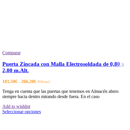
Comparar
Puerta Zincada con Malla Electrosoldada de 0,80 x
2,00 m.Alt.
Rango
181,50
€
-
266,20
€
IVA incl.
de
Tenga en cuenta que las puertas que tenemos en Almacén abren
precios:
siempre hacia dentro mirando desde fuera. En el caso
desde
181,50€
Add to wishlist
hasta
Este
Seleccionar opciones
266,20€
producto
tiene
múltiples