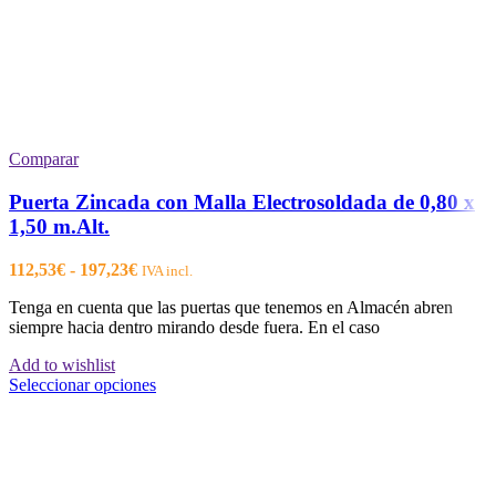
Comparar
Puerta Zincada con Malla Electrosoldada de 0,80 x
1,50 m.Alt.
Rango
112,53
€
-
197,23
€
IVA incl.
de
Tenga en cuenta que las puertas que tenemos en Almacén abren
precios:
siempre hacia dentro mirando desde fuera. En el caso
desde
112,53€
Add to wishlist
hasta
Este
Seleccionar opciones
197,23€
producto
tiene
múltiples
variantes.
Las