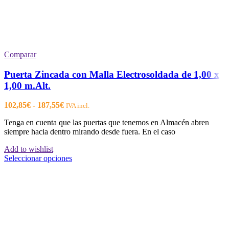
Comparar
Puerta Zincada con Malla Electrosoldada de 1,00 x
1,00 m.Alt.
Rango
102,85
€
-
187,55
€
IVA incl.
de
Tenga en cuenta que las puertas que tenemos en Almacén abren
precios:
siempre hacia dentro mirando desde fuera. En el caso
desde
102,85€
Add to wishlist
hasta
Este
Seleccionar opciones
187,55€
producto
tiene
múltiples
variantes.
Las
opciones
se