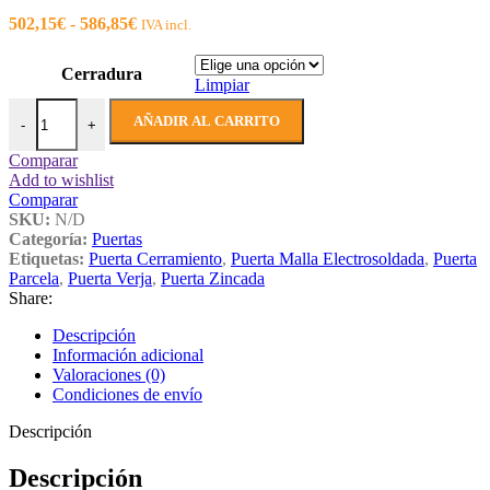
hasta
Rango
502,15
€
-
586,85
€
IVA incl.
296,45€
de
precios:
Cerradura
desde
Limpiar
502,15€
Puerta Zincada con Malla Electrosoldada de 6,00 x 2,00 m.Alt. canti
hasta
AÑADIR AL CARRITO
-
+
586,85€
Comparar
Add to wishlist
Comparar
SKU:
N/D
Categoría:
Puertas
Etiquetas:
Puerta Cerramiento
,
Puerta Malla Electrosoldada
,
Puerta
Parcela
,
Puerta Verja
,
Puerta Zincada
Share:
Descripción
Información adicional
Valoraciones (0)
Condiciones de envío
Descripción
Descripción