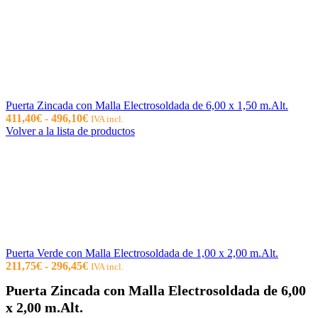
Puerta Zincada con Malla Electrosoldada de 6,00 x 1,50 m.Alt.
Rango
411,40
€
-
496,10
€
IVA incl.
de
Volver a la lista de productos
precios:
desde
411,40€
hasta
496,10€
Puerta Verde con Malla Electrosoldada de 1,00 x 2,00 m.Alt.
Rango
211,75
€
-
296,45
€
IVA incl.
de
Puerta Zincada con Malla Electrosoldada de 6,00
precios:
desde
x 2,00 m.Alt.
211,75€