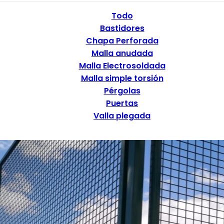
Todo
Bastidores
Chapa Perforada
Malla anudada
Malla Electrosoldada
Malla simple torsión
Pérgolas
Puertas
Valla plegada