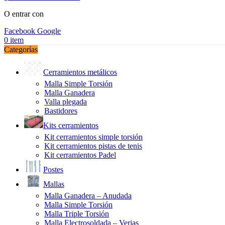
O entrar con
Facebook
Google
0
item
Categorías
Cerramientos metálicos
Malla Simple Torsión
Malla Ganadera
Valla plegada
Bastidores
Kits cerramientos
Kit cerramientos simple torsión
Kit cerramientos pistas de tenis
Kit cerramientos Padel
Postes
Mallas
Malla Ganadera – Anudada
Malla Simple Torsión
Malla Triple Torsión
Malla Electrosoldada – Verjas