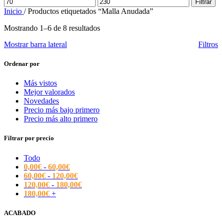
Precio
Precio
Filtrar
mínimo
máximo
Inicio
/
Productos etiquetados “Malla Anudada”
Mostrando 1–6 de 8 resultados
Mostrar barra lateral
Filtros
Ordenar por
Más vistos
Mejor valorados
Novedades
Precio más bajo primero
Precio más alto primero
Filtrar por precio
Todo
0,00
€
-
60,00
€
60,00
€
-
120,00
€
120,00
€
-
180,00
€
180,00
€
+
ACABADO