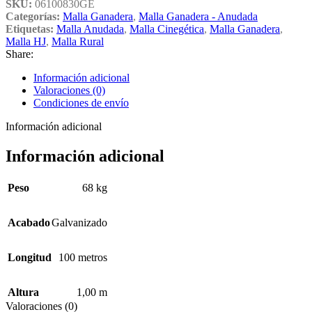
SKU:
06100830GE
Categorías:
Malla Ganadera
,
Malla Ganadera - Anudada
Etiquetas:
Malla Anudada
,
Malla Cinegética
,
Malla Ganadera
,
Malla HJ
,
Malla Rural
Share:
Información adicional
Valoraciones (0)
Condiciones de envío
Información adicional
Información adicional
Peso
68 kg
Acabado
Galvanizado
Longitud
100 metros
Altura
1,00 m
Valoraciones (0)