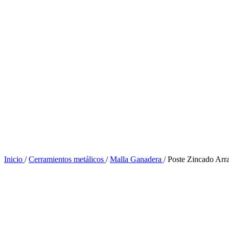
Inicio
/
Cerramientos metálicos
/
Malla Ganadera
/
Poste Zincado Arr