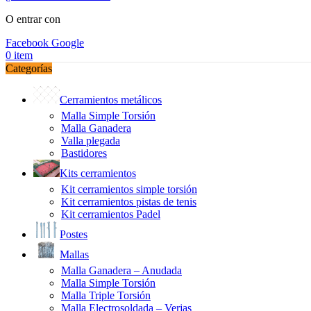
O entrar con
Facebook
Google
0
item
Categorías
Cerramientos metálicos
Malla Simple Torsión
Malla Ganadera
Valla plegada
Bastidores
Kits cerramientos
Kit cerramientos simple torsión
Kit cerramientos pistas de tenis
Kit cerramientos Padel
Postes
Mallas
Malla Ganadera – Anudada
Malla Simple Torsión
Malla Triple Torsión
Malla Electrosoldada – Verjas