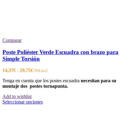
Comparar
Poste Poliéster Verde Escuadra con brazo para
Simple Torsión
Rango
14,37
€
-
29,75
€
IVA incl.
de
Tenga en cuenta que los postes escuadra
necesitan para su
precios:
montaje dos postes tornapunta.
desde
14,37€
Add to wishlist
hasta
Este
Seleccionar opciones
29,75€
producto
tiene
múltiples
variantes.
Las
opciones