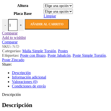
desde
12,68€
Altura
hasta
Placa Base
27,73€
Limpiar
Poste Zincado Jabalcón con Brazo para Simple Torsión cantidad
AÑADIR AL CARRITO
-
+
Comparar
Add to wishlist
Comparar
SKU:
N/D
Categorías:
Malla Simple Torsión
,
Postes
Etiquetas:
Poste con Brazo
,
Poste Jabalcón
,
Poste Simple Torsión
,
Poste Zincado
Share:
Descripción
Información adicional
Valoraciones (0)
Condiciones de envío
Descripción
Descripción