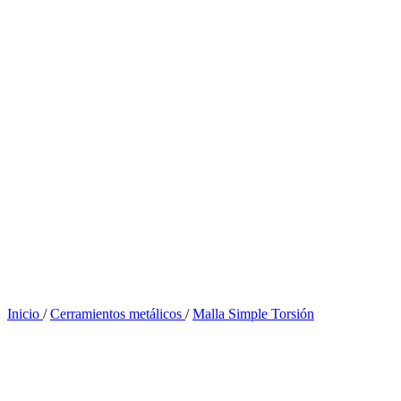
Inicio
/
Cerramientos metálicos
/
Malla Simple Torsión