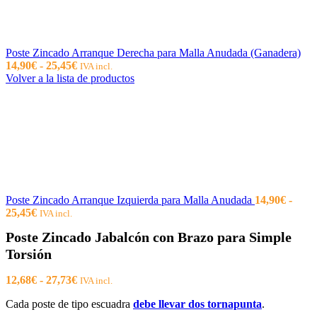
Poste Zincado Arranque Derecha para Malla Anudada (Ganadera)
Rango
14,90
€
-
25,45
€
IVA incl.
de
Volver a la lista de productos
precios:
desde
14,90€
hasta
25,45€
Poste Zincado Arranque Izquierda para Malla Anudada
14,90
€
-
Rango
25,45
€
IVA incl.
de
Poste Zincado Jabalcón con Brazo para Simple
precios:
desde
Torsión
14,90€
hasta
Rango
12,68
€
-
27,73
€
IVA incl.
25,45€
de
Cada poste de tipo escuadra
debe llevar dos tornapunta
.
precios: