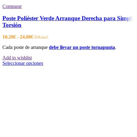
Comparar
Poste Poliéster Verde Arranque Derecha para Simple
Torsión
Rango
10,20
€
-
24,08
€
IVA incl.
de
Cada poste de arranque
debe llevar un poste tornapunta
.
precios:
desde
Add to wishlist
10,20€
Este
Seleccionar opciones
hasta
producto
24,08€
tiene
múltiples
variantes.
Las
opciones
se
pueden
elegir
en
la
página
de