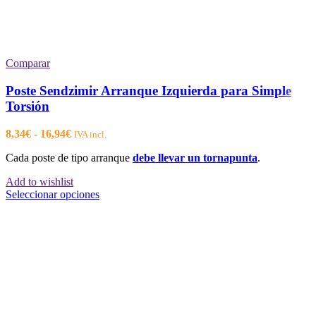
Comparar
Poste Sendzimir Arranque Izquierda para Simple
Torsión
Rango
8,34
€
-
16,94
€
IVA incl.
de
Cada poste de tipo arranque
debe llevar un tornapunta
.
precios:
desde
Add to wishlist
8,34€
Este
Seleccionar opciones
hasta
producto
16,94€
tiene
múltiples
variantes.
Las
opciones
se
pueden
elegir