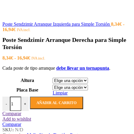
Poste Sendzimir Arranque Izquierda para Simple Torsión
8,34
€
-
Rango
16,94
€
IVA incl.
de
Poste Sendzimir Arranque Derecha para Simple
precios:
desde
Torsión
8,34€
hasta
Rango
8,34
€
-
16,94
€
IVA incl.
16,94€
de
Cada poste de tipo arranque
debe llevar un tornapunta
.
precios:
desde
8,34€
Altura
hasta
Placa Base
16,94€
Limpiar
Poste Sendzimir Arranque Derecha para Simple Torsión cantidad
AÑADIR AL CARRITO
-
+
Comparar
Add to wishlist
Comparar
SKU:
N/D