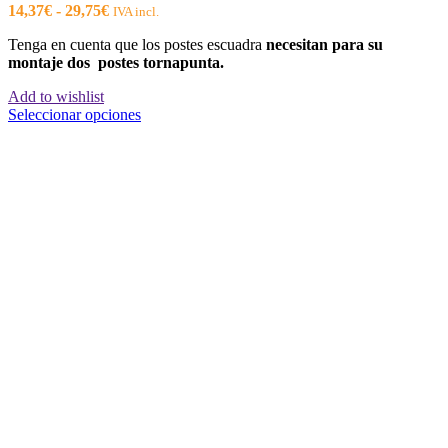
Rango
14,37
€
-
29,75
€
IVA incl.
de
Tenga en cuenta que los postes escuadra
necesitan para su
precios:
montaje dos postes tornapunta.
desde
14,37€
Add to wishlist
hasta
Este
Seleccionar opciones
29,75€
producto
tiene
múltiples
variantes.
Las
opciones
se
pueden
elegir
en
la
página
de
producto