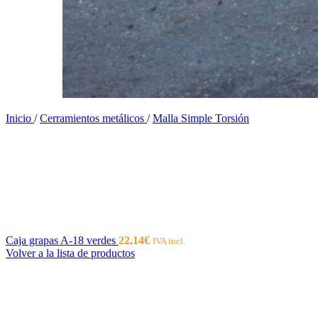
Inicio
/
Cerramientos metálicos
/
Malla Simple Torsión
Caja grapas A-18 verdes
22,14
€
IVA incl.
Volver a la lista de productos