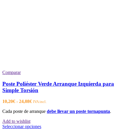
Comparar
Poste Poliéster Verde Arranque Izquierda para
Simple Torsión
Rango
10,20
€
-
24,08
€
IVA incl.
de
Cada poste de arranque
debe llevar un poste tornapunta
.
precios:
desde
Add to wishlist
10,20€
Este
Seleccionar opciones
hasta