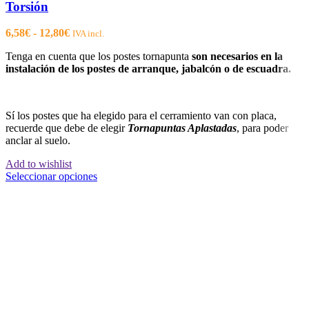
Torsión
Rango
6,58
€
-
12,80
€
IVA incl.
de
Tenga en cuenta que los postes tornapunta
son necesarios
en la
precios:
instalación de los postes de arranque, jabalcón o de escuadra.
desde
6,58€
hasta
12,80€
Sí los postes que ha elegido para el cerramiento van con placa,
recuerde que debe de elegir
Tornapuntas Aplastadas
, para poder
anclar al suelo.
Add to wishlist
Este
Seleccionar opciones
producto
tiene
múltiples
variantes.
Las
opciones
se
pueden
elegir
en