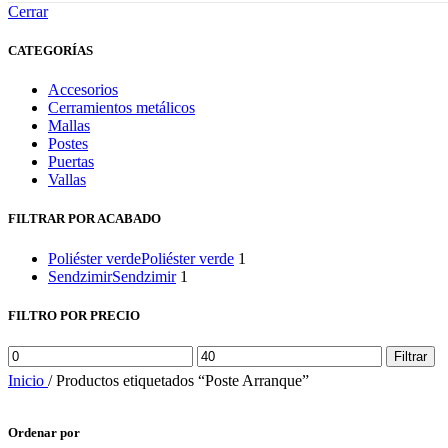
Cerrar
CATEGORÍAS
Accesorios
Cerramientos metálicos
Mallas
Postes
Puertas
Vallas
FILTRAR POR ACABADO
Poliéster verde
Poliéster verde
1
Sendzimir
Sendzimir
1
FILTRO POR PRECIO
Precio
Precio
Filtrar
mínimo
máximo
Inicio
/
Productos etiquetados “Poste Arranque”
Ordenar por