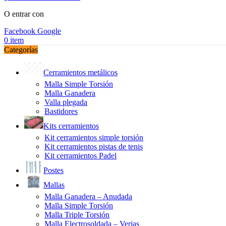
O entrar con
Facebook
Google
0
item
Categorías
Cerramientos metálicos
Malla Simple Torsión
Malla Ganadera
Valla plegada
Bastidores
Kits cerramientos
Kit cerramientos simple torsión
Kit cerramientos pistas de tenis
Kit cerramientos Padel
Postes
Mallas
Malla Ganadera – Anudada
Malla Simple Torsión
Malla Triple Torsión
Malla Electrosoldada – Verjas