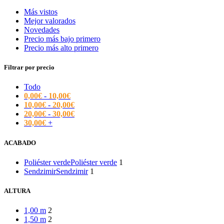
Más vistos
Mejor valorados
Novedades
Precio más bajo primero
Precio más alto primero
Filtrar por precio
Todo
0,00
€
-
10,00
€
10,00
€
-
20,00
€
20,00
€
-
30,00
€
30,00
€
+
ACABADO
Poliéster verde
Poliéster verde
1
Sendzimir
Sendzimir
1
ALTURA
1,00 m
2
1,50 m
2