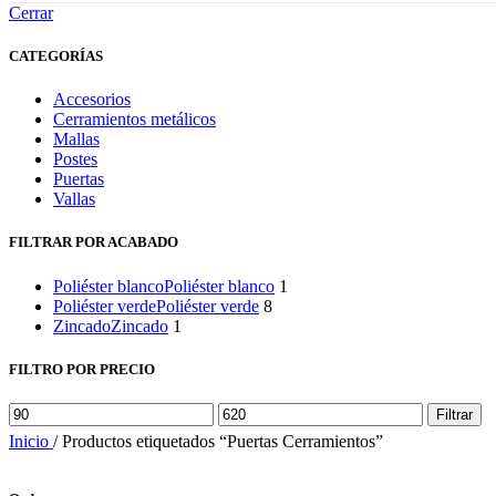
Cerrar
CATEGORÍAS
Accesorios
Cerramientos metálicos
Mallas
Postes
Puertas
Vallas
FILTRAR POR ACABADO
Poliéster blanco
Poliéster blanco
1
Poliéster verde
Poliéster verde
8
Zincado
Zincado
1
FILTRO POR PRECIO
Precio
Precio
Filtrar
mínimo
máximo
Inicio
/
Productos etiquetados “Puertas Cerramientos”