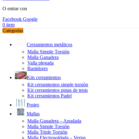
O entrar con
Facebook
Google
0
item
Categorías
Cerramientos metálicos
Malla Simple Torsión
Malla Ganadera
Valla plegada
Bastidores
Kits cerramientos
Kit cerramientos simple torsión
Kit cerramientos pistas de tenis
Kit cerramientos Padel
Postes
Mallas
Malla Ganadera – Anudada
Malla Simple Torsión
Malla Triple Torsión
Malla Electrosoldada – Verjas