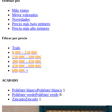
Ordenar por
Más vistos
Mejor valorados
Novedades
Precio más bajo primero
Precio más alto primero
Filtrar por precio
Todo
0,00
€
-
150,00
€
150,00
€
-
300,00
€
300,00
€
-
450,00
€
450,00
€
-
600,00
€
600,00
€
+
ACABADO
Poliéster blanco
Poliéster blanco
1
Poliéster verde
Poliéster verde
8
Zincado
Zincado
1