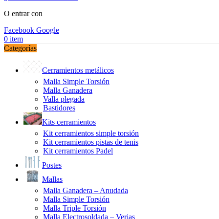
O entrar con
Facebook
Google
0
item
Categorías
Cerramientos metálicos
Malla Simple Torsión
Malla Ganadera
Valla plegada
Bastidores
Kits cerramientos
Kit cerramientos simple torsión
Kit cerramientos pistas de tenis
Kit cerramientos Padel
Postes
Mallas
Malla Ganadera – Anudada
Malla Simple Torsión
Malla Triple Torsión
Malla Electrosoldada – Verjas