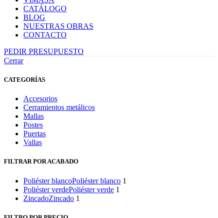
CATÁLOGO
BLOG
NUESTRAS OBRAS
CONTACTO
PEDIR PRESUPUESTO
Cerrar
CATEGORÍAS
Accesorios
Cerramientos metálicos
Mallas
Postes
Puertas
Vallas
FILTRAR POR ACABADO
Poliéster blanco
Poliéster blanco
1
Poliéster verde
Poliéster verde
1
Zincado
Zincado
1
FILTRO POR PRECIO