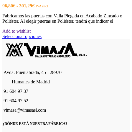
Rango
96,80
€
-
301,29
€
IVA incl.
de
Fabricamos las puertas con Valla Plegada en Acabado Zincado o
precios:
Poliéster. Al elegir puertas en Poliéster, tendrá que indicar el
desde
96,80€
Add to wishlist
hasta
Este
Seleccionar opciones
301,29€
producto
tiene
múltiples
variantes.
Las
opciones
Avda. Fuenlabrada, 45 - 28970
se
pueden
Humanes de Madrid
elegir
en
91 604 97 37
la
página
91 604 97 52
de
vimasa@vimasasl.com
producto
¿DÓNDE ESTÁ NUESTRA FÁBRICA?