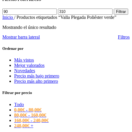
Precio
Precio
Filtrar
mínimo
máximo
Inicio
/
Productos etiquetados “Valla Plegada Poliéster verde”
Mostrando el único resultado
Mostrar barra lateral
Filtros
Ordenar por
Más vistos
Mejor valorados
Novedades
Precio más bajo primero
Precio más alto primero
Filtrar por precio
Todo
0,00
€
-
80,00
€
80,00
€
-
160,00
€
160,00
€
-
240,00
€
240,00
€
+