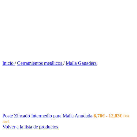
Inicio
/
Cerramientos metálicos
/
Malla Ganadera
Rango
Poste Zincado Intermedio para Malla Anudada
6,78
€
-
12,83
€
IVA
de
incl.
precios
Volver a la lista de productos
desde