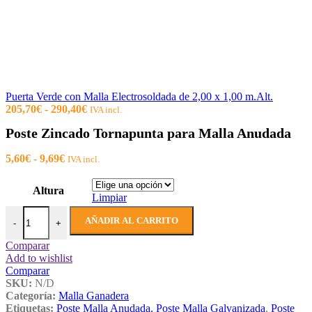
6,78€
hasta
12,83€
Puerta Verde con Malla Electrosoldada de 2,00 x 1,00 m.Alt.
Rango
205,70
€
-
290,40
€
IVA incl.
de
Poste Zincado Tornapunta para Malla Anudada
precios:
desde
Rango
205,70€
5,60
€
-
9,69
€
IVA incl.
de
hasta
precios:
290,40€
Altura
desde
Limpiar
5,60€
Poste Zincado Tornapunta para Malla Anudada cantidad
hasta
AÑADIR AL CARRITO
-
+
9,69€
Comparar
Add to wishlist
Comparar
SKU:
N/D
Categoría:
Malla Ganadera
Etiquetas:
Poste Malla Anudada. Poste Malla Galvanizada
,
Poste