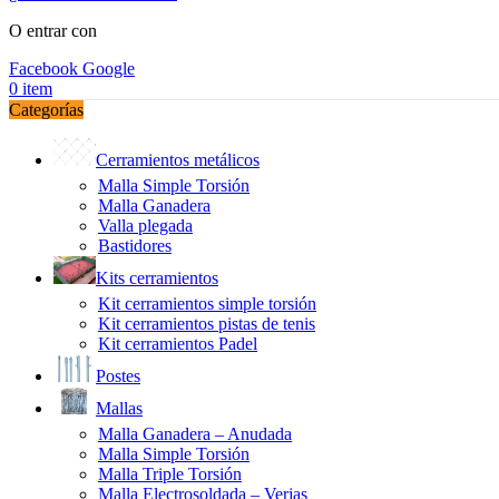
O entrar con
Facebook
Google
0
item
Categorías
Cerramientos metálicos
Malla Simple Torsión
Malla Ganadera
Valla plegada
Bastidores
Kits cerramientos
Kit cerramientos simple torsión
Kit cerramientos pistas de tenis
Kit cerramientos Padel
Postes
Mallas
Malla Ganadera – Anudada
Malla Simple Torsión
Malla Triple Torsión
Malla Electrosoldada – Verjas