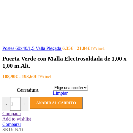
precios:
desde
181,50€
hasta
266,20€
Rango
Postes 60x40/1,5 Valla Plegada
6,35
€
-
21,84
€
IVA incl.
de
Puerta Verde con Malla Electrosoldada de 1,00 x
precios:
desde
1,00 m.Alt.
6,35€
hasta
Rango
108,90
€
-
193,60
€
IVA incl.
21,84€
de
precios:
Cerradura
desde
Limpiar
108,90€
Puerta Verde con Malla Electrosoldada de 1,00 x 1,00 m.Alt. cantidad
hasta
AÑADIR AL CARRITO
-
+
193,60€
Comparar
Add to wishlist
Comparar
SKU:
N/D