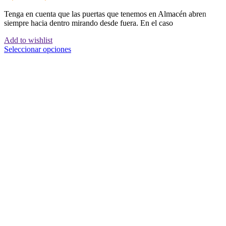
de
Tenga en cuenta que las puertas que tenemos en Almacén abren
precios:
siempre hacia dentro mirando desde fuera. En el caso
desde
90,75€
Add to wishlist
hasta
Este
Seleccionar opciones
175,45€
producto
tiene
múltiples
variantes.
Las
opciones
se
pueden
elegir
en
la
página
de
producto