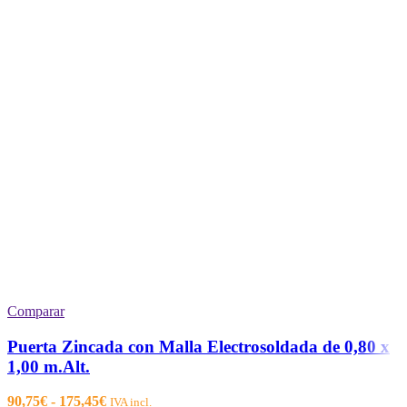
Comparar
Puerta Zincada con Malla Electrosoldada de 0,80 x
1,00 m.Alt.
Rango
90,75
€
-
175,45
€
IVA incl.