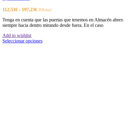
Rango
112,53
€
-
197,23
€
IVA incl.
de
Tenga en cuenta que las puertas que tenemos en Almacén abren
precios:
siempre hacia dentro mirando desde fuera. En el caso
desde
112,53€
Add to wishlist
hasta
Este
Seleccionar opciones
197,23€
producto
tiene
múltiples
variantes.
Las
opciones
se
pueden
elegir
en
la
página
de
producto