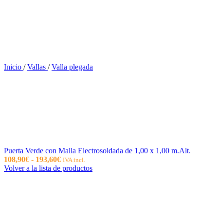
Inicio
/
Vallas
/
Valla plegada
Puerta Verde con Malla Electrosoldada de 1,00 x 1,00 m.Alt.
Rango
108,90
€
-
193,60
€
IVA incl.
de
Volver a la lista de productos
precios:
desde
108,90€
hasta
193,60€