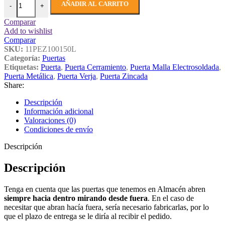
hasta
AÑADIR AL CARRITO
-
+
205,70€
Comparar
Add to wishlist
Comparar
SKU:
11PEZ100150L
Categoría:
Puertas
Etiquetas:
Puerta
,
Puerta Cerramiento
,
Puerta Malla Electrosoldada
,
Puerta Metálica
,
Puerta Verja
,
Puerta Zincada
Share:
Descripción
Información adicional
Valoraciones (0)
Condiciones de envío
Descripción
Descripción
Tenga en cuenta que las puertas que tenemos en Almacén abren
siempre hacia dentro mirando desde fuera
. En el caso de
necesitar que abran hacía fuera, sería necesario fabricarlas, por lo
que el plazo de entrega se le diría al recibir el pedido.