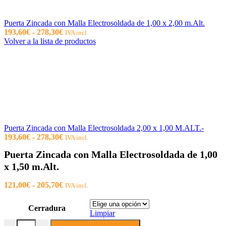
Puerta Zincada con Malla Electrosoldada de 1,00 x 2,00 m.Alt.
Rango
193,60
€
-
278,30
€
IVA incl.
de
Volver a la lista de productos
precios:
desde
193,60€
hasta
278,30€
Puerta Zincada con Malla Electrosoldada 2,00 x 1,00 M.ALT.-
Rango
193,60
€
-
278,30
€
IVA incl.
de
Puerta Zincada con Malla Electrosoldada de 1,00
precios:
desde
x 1,50 m.Alt.
193,60€
hasta
Rango
121,00
€
-
205,70
€
IVA incl.
278,30€
de
precios:
Cerradura
desde
Limpiar
121,00€
Puerta Zincada con Malla Electrosoldada de 1,00 x 1,50 m.Alt. canti