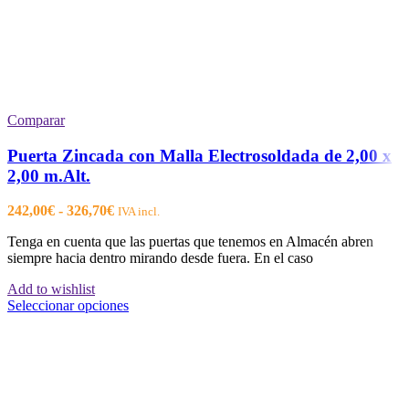
Comparar
Puerta Zincada con Malla Electrosoldada de 2,00 x
2,00 m.Alt.
Rango
242,00
€
-
326,70
€
IVA incl.
de
Tenga en cuenta que las puertas que tenemos en Almacén abren
precios:
siempre hacia dentro mirando desde fuera. En el caso
desde
242,00€
Add to wishlist
hasta
Este
Seleccionar opciones
326,70€
producto
tiene
múltiples
variantes.
Las
opciones