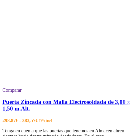
Comparar
Puerta Zincada con Malla Electrosoldada de 3,00 x
1,50 m.Alt.
Rango
298,87
€
-
383,57
€
IVA incl.
de
Tenga en cuenta que las puertas que tenemos en Almacén abren
precios: