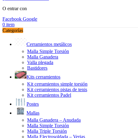
O entrar con
Facebook
Google
0
item
Categorías
Cerramientos metálicos
Malla Simple Torsión
Malla Ganadera
Valla plegada
Bastidores
Kits cerramientos
Kit cerramientos simple torsión
Kit cerramientos pistas de tenis
Kit cerramientos Padel
Postes
Mallas
Malla Ganadera – Anudada
Malla Simple Torsión
Malla Triple Torsión
Malla Electrosoldada – Verjas