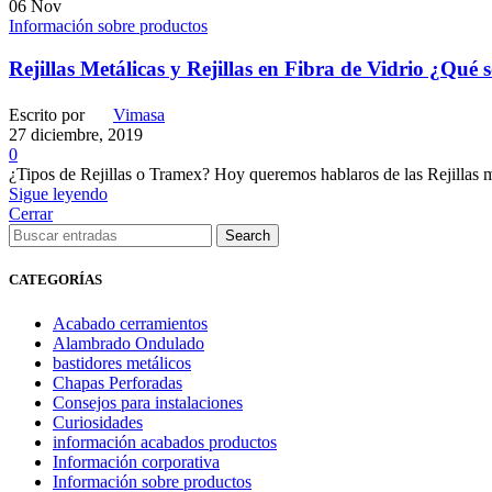
06
Nov
Información sobre productos
Rejillas Metálicas y Rejillas en Fibra de Vidrio ¿Qué 
Escrito por
Vimasa
27 diciembre, 2019
0
¿Tipos de Rejillas o Tramex? Hoy queremos hablaros de las Rejillas metál
Sigue leyendo
Cerrar
Search
CATEGORÍAS
Acabado cerramientos
Alambrado Ondulado
bastidores metálicos
Chapas Perforadas
Consejos para instalaciones
Curiosidades
información acabados productos
Información corporativa
Información sobre productos