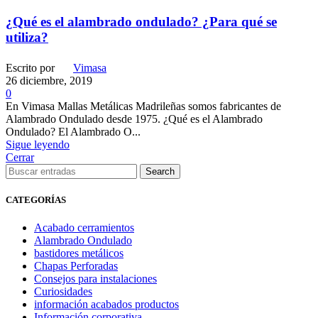
¿Qué es el alambrado ondulado? ¿Para qué se
utiliza?
Escrito por
Vimasa
26 diciembre, 2019
0
En Vimasa Mallas Metálicas Madrileñas somos fabricantes de
Alambrado Ondulado desde 1975. ¿Qué es el Alambrado
Ondulado? El Alambrado O...
Sigue leyendo
Cerrar
Search
CATEGORÍAS
Acabado cerramientos
Alambrado Ondulado
bastidores metálicos
Chapas Perforadas
Consejos para instalaciones
Curiosidades
información acabados productos
Información corporativa