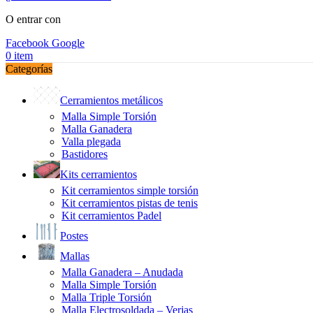
O entrar con
Facebook
Google
0
item
Categorías
Cerramientos metálicos
Malla Simple Torsión
Malla Ganadera
Valla plegada
Bastidores
Kits cerramientos
Kit cerramientos simple torsión
Kit cerramientos pistas de tenis
Kit cerramientos Padel
Postes
Mallas
Malla Ganadera – Anudada
Malla Simple Torsión
Malla Triple Torsión
Malla Electrosoldada – Verjas