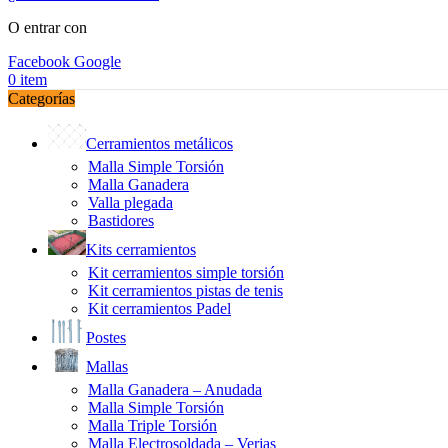
O entrar con
Facebook
Google
0
item
Categorías
Cerramientos metálicos
Malla Simple Torsión
Malla Ganadera
Valla plegada
Bastidores
Kits cerramientos
Kit cerramientos simple torsión
Kit cerramientos pistas de tenis
Kit cerramientos Padel
Postes
Mallas
Malla Ganadera – Anudada
Malla Simple Torsión
Malla Triple Torsión
Malla Electrosoldada – Verjas