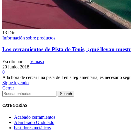
13
Dic
Información sobre productos
Los cerramientos de Pista de Tenis, ¿qué llevan nuest
Escrito por
Vimasa
20 junio, 2018
0
A la hora de cercar una pista de Tenis reglamentaria, es necesario segui
Sigue leyendo
Cerrar
Search
CATEGORÍAS
Acabado cerramientos
Alambrado Ondulado
bastidores metálicos