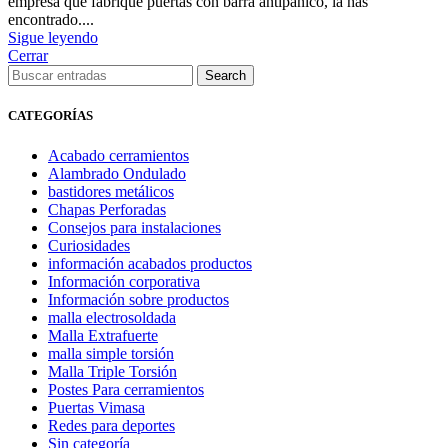
empresa que fabrique puertas con barra antipánico, la has
encontrado....
Sigue leyendo
Cerrar
Search
CATEGORÍAS
Acabado cerramientos
Alambrado Ondulado
bastidores metálicos
Chapas Perforadas
Consejos para instalaciones
Curiosidades
información acabados productos
Información corporativa
Información sobre productos
malla electrosoldada
Malla Extrafuerte
malla simple torsión
Malla Triple Torsión
Postes Para cerramientos
Puertas Vimasa
Redes para deportes
Sin categoría