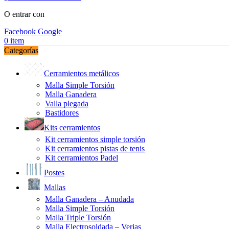
O entrar con
Facebook
Google
0
item
Categorías
Cerramientos metálicos
Malla Simple Torsión
Malla Ganadera
Valla plegada
Bastidores
Kits cerramientos
Kit cerramientos simple torsión
Kit cerramientos pistas de tenis
Kit cerramientos Padel
Postes
Mallas
Malla Ganadera – Anudada
Malla Simple Torsión
Malla Triple Torsión
Malla Electrosoldada – Verjas