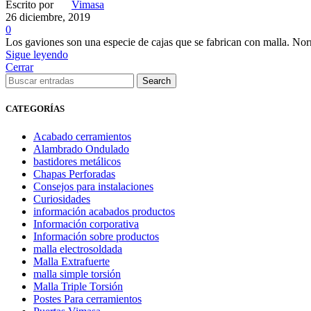
Escrito por
Vimasa
26 diciembre, 2019
0
Los gaviones son una especie de cajas que se fabrican con malla. Norma
Sigue leyendo
Cerrar
Search
CATEGORÍAS
Acabado cerramientos
Alambrado Ondulado
bastidores metálicos
Chapas Perforadas
Consejos para instalaciones
Curiosidades
información acabados productos
Información corporativa
Información sobre productos
malla electrosoldada
Malla Extrafuerte
malla simple torsión
Malla Triple Torsión
Postes Para cerramientos