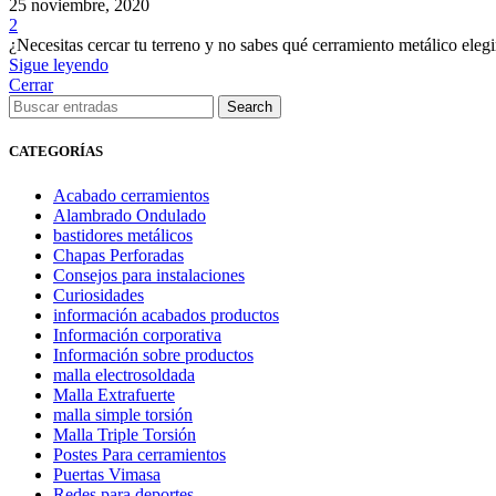
25 noviembre, 2020
2
¿Necesitas cercar tu terreno y no sabes qué cerramiento metálico eleg
Sigue leyendo
Cerrar
Search
CATEGORÍAS
Acabado cerramientos
Alambrado Ondulado
bastidores metálicos
Chapas Perforadas
Consejos para instalaciones
Curiosidades
información acabados productos
Información corporativa
Información sobre productos
malla electrosoldada
Malla Extrafuerte
malla simple torsión
Malla Triple Torsión
Postes Para cerramientos
Puertas Vimasa
Redes para deportes