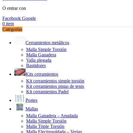
O entrar con
Facebook
Google
0
item
Categorías
Cerramientos metálicos
Malla Simple Torsión
Malla Ganadera
Valla plegada
Bastidores
Kits cerramientos
Kit cerramientos simple torsión
Kit cerramientos pistas de tenis
Kit cerramientos Padel
Postes
Mallas
Malla Ganadera – Anudada
Malla Simple Torsión
Malla Triple Torsión
Malla Electrosoldada – Verjas