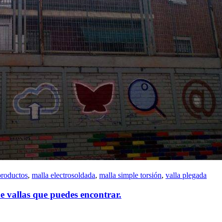
productos
,
malla electrosoldada
,
malla simple torsión
,
valla plegada
de vallas que puedes encontrar.