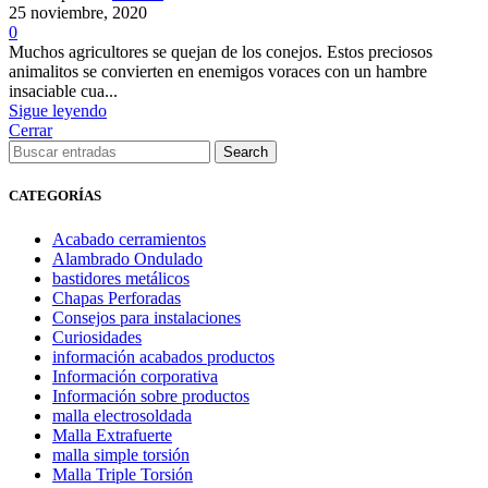
25 noviembre, 2020
0
Muchos agricultores se quejan de los conejos. Estos preciosos
animalitos se convierten en enemigos voraces con un hambre
insaciable cua...
Sigue leyendo
Cerrar
Search
CATEGORÍAS
Acabado cerramientos
Alambrado Ondulado
bastidores metálicos
Chapas Perforadas
Consejos para instalaciones
Curiosidades
información acabados productos
Información corporativa
Información sobre productos
malla electrosoldada
Malla Extrafuerte
malla simple torsión
Malla Triple Torsión