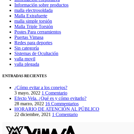
Información sobre productos
malla electrosoldada
Malla Extrafuerte
malla simple torsión
Malla Triple Torsión
Postes Para cerramientos
Puertas Vimasa
Redes para deportes
Sin categoría
Sistemas de Ocultación
valla movil
valla plegada
ENTRADAS RECIENTES
¿Cómo evitar a los conejos?
3 mayo, 2022
1 Comentario
Efecto Vela. ¿Qué es y cómo evitarlo?
28 marzo, 2022
16 Commentarios
HORARIO DE ATENCIÓN AL PÚBLICO
22 diciembre, 2021
1 Comentario