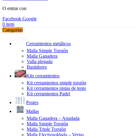
O entrar con
Facebook
Google
0
item
Categorías
Cerramientos metálicos
Malla Simple Torsión
Malla Ganadera
Valla plegada
Bastidores
Kits cerramientos
Kit cerramientos simple torsión
Kit cerramientos pistas de tenis
Kit cerramientos Padel
Postes
Mallas
Malla Ganadera – Anudada
Malla Simple Torsión
Malla Triple Torsión
Malla Electrosoldada – Verjas