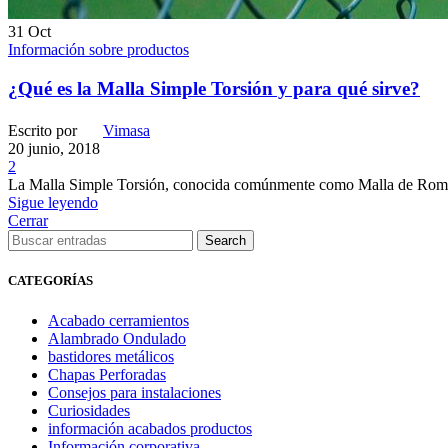
31
Oct
Información sobre productos
¿Qué es la Malla Simple Torsión y para qué sirve?
Escrito por
Vimasa
20 junio, 2018
2
La Malla Simple Torsión, conocida comúnmente como Malla de Rombos (
Sigue leyendo
Cerrar
Search
CATEGORÍAS
Acabado cerramientos
Alambrado Ondulado
bastidores metálicos
Chapas Perforadas
Consejos para instalaciones
Curiosidades
información acabados productos
Información corporativa