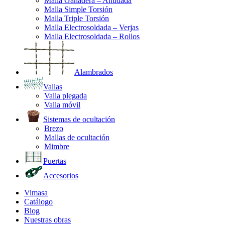
Malla Ganadera – Anudada
Malla Simple Torsión
Malla Triple Torsión
Malla Electrosoldada – Verjas
Malla Electrosoldada – Rollos
Alambrados
Vallas
Valla plegada
Valla móvil
Sistemas de ocultación
Brezo
Mallas de ocultación
Mimbre
Puertas
Accesorios
Vimasa
Catálogo
Blog
Nuestras obras