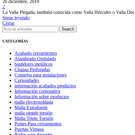
26 diciembre, 2019
2
La Valla Plegada, también conocida como Valla Hércules o Valla Decora
Sigue leyendo
Cerrar
Search
CATEGORÍAS
Acabado cerramientos
Alambrado Ondulado
bastidores metálicos
Chapas Perforadas
Consejos para instalaciones
Curiosidades
información acabados productos
Información corporativa
Información sobre productos
malla electrosoldada
Malla Extrafuerte
malla simple torsión
Malla Triple Torsión
Postes Para cerramientos
Puertas Vimasa
Redes para deportes