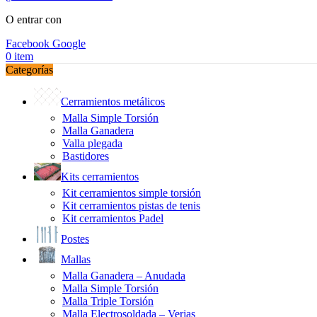
O entrar con
Facebook
Google
0
item
Categorías
Cerramientos metálicos
Malla Simple Torsión
Malla Ganadera
Valla plegada
Bastidores
Kits cerramientos
Kit cerramientos simple torsión
Kit cerramientos pistas de tenis
Kit cerramientos Padel
Postes
Mallas
Malla Ganadera – Anudada
Malla Simple Torsión
Malla Triple Torsión
Malla Electrosoldada – Verjas