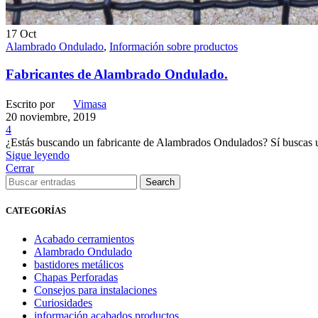
17
Oct
Alambrado Ondulado
,
Información sobre productos
Fabricantes de Alambrado Ondulado.
Escrito por
Vimasa
20 noviembre, 2019
4
¿Estás buscando un fabricante de Alambrados Ondulados? Sí buscas un
Sigue leyendo
Cerrar
Search
CATEGORÍAS
Acabado cerramientos
Alambrado Ondulado
bastidores metálicos
Chapas Perforadas
Consejos para instalaciones
Curiosidades
información acabados productos