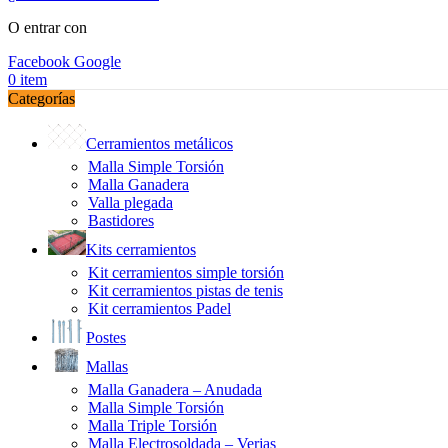
O entrar con
Facebook
Google
0
item
Categorías
Cerramientos metálicos
Malla Simple Torsión
Malla Ganadera
Valla plegada
Bastidores
Kits cerramientos
Kit cerramientos simple torsión
Kit cerramientos pistas de tenis
Kit cerramientos Padel
Postes
Mallas
Malla Ganadera – Anudada
Malla Simple Torsión
Malla Triple Torsión
Malla Electrosoldada – Verjas