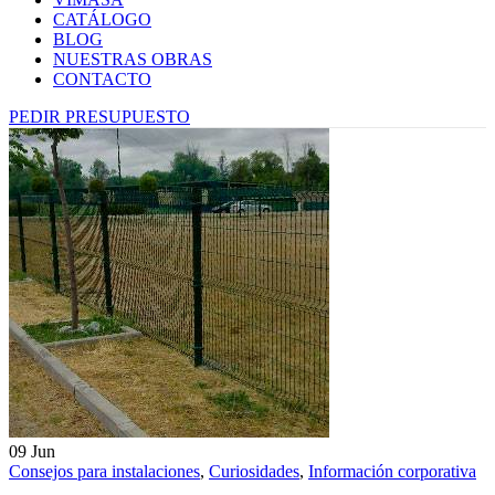
CATÁLOGO
BLOG
NUESTRAS OBRAS
CONTACTO
PEDIR PRESUPUESTO
09
Jun
Consejos para instalaciones
,
Curiosidades
,
Información corporativa