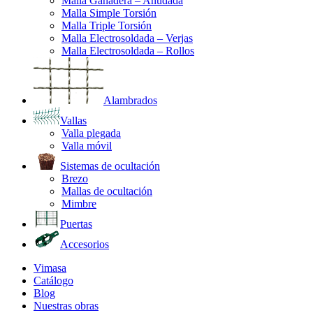
Malla Ganadera – Anudada
Malla Simple Torsión
Malla Triple Torsión
Malla Electrosoldada – Verjas
Malla Electrosoldada – Rollos
Alambrados
Vallas
Valla plegada
Valla móvil
Sistemas de ocultación
Brezo
Mallas de ocultación
Mimbre
Puertas
Accesorios
Vimasa
Catálogo
Blog
Nuestras obras