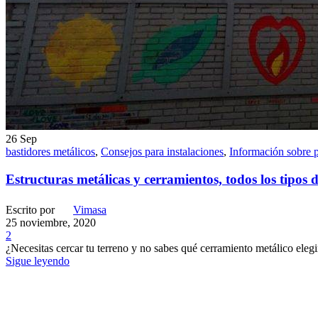
26
Sep
bastidores metálicos
,
Consejos para instalaciones
,
Información sobre 
Estructuras metálicas y cerramientos, todos los tipos 
Escrito por
Vimasa
25 noviembre, 2020
2
¿Necesitas cercar tu terreno y no sabes qué cerramiento metálico eleg
Sigue leyendo