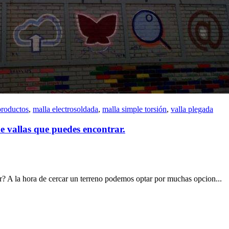
productos
,
malla electrosoldada
,
malla simple torsión
,
valla plegada
de vallas que puedes encontrar.
ir? A la hora de cercar un terreno podemos optar por muchas opcion...