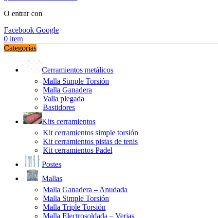
O entrar con
Facebook
Google
0
item
Categorías
Cerramientos metálicos
Malla Simple Torsión
Malla Ganadera
Valla plegada
Bastidores
Kits cerramientos
Kit cerramientos simple torsión
Kit cerramientos pistas de tenis
Kit cerramientos Padel
Postes
Mallas
Malla Ganadera – Anudada
Malla Simple Torsión
Malla Triple Torsión
Malla Electrosoldada – Verjas