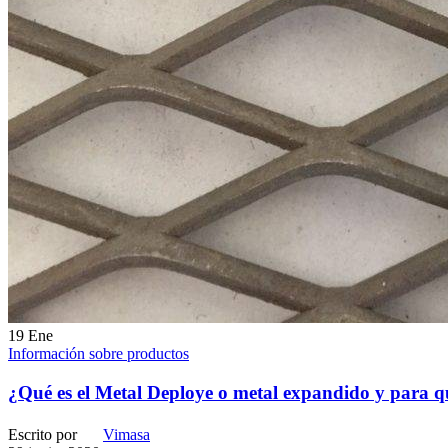
19
Ene
Información sobre productos
¿Qué es el Metal Deploye o metal expandido y para q
Escrito por
Vimasa