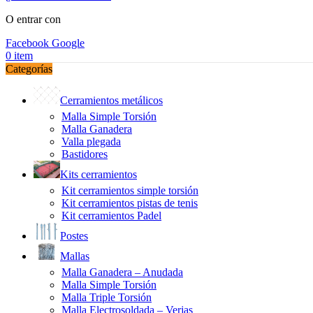
O entrar con
Facebook
Google
0
item
Categorías
Cerramientos metálicos
Malla Simple Torsión
Malla Ganadera
Valla plegada
Bastidores
Kits cerramientos
Kit cerramientos simple torsión
Kit cerramientos pistas de tenis
Kit cerramientos Padel
Postes
Mallas
Malla Ganadera – Anudada
Malla Simple Torsión
Malla Triple Torsión
Malla Electrosoldada – Verjas